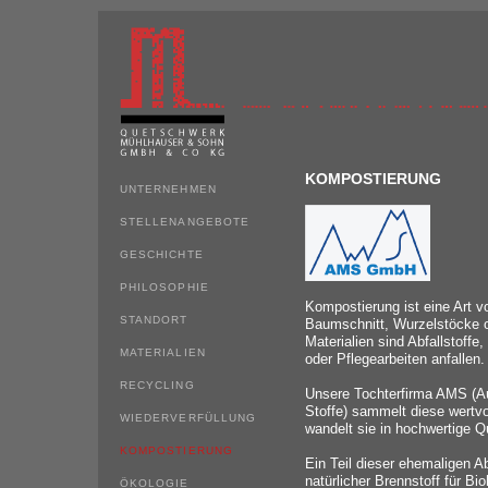
KOMPOSTIERUNG
UNTERNEHMEN
STELLENANGEBOTE
GESCHICHTE
PHILOSOPHIE
Kompostierung ist eine Art v
STANDORT
Baumschnitt, Wurzelstöcke o
Materialien sind Abfallstoffe
MATERIALIEN
oder Pflegearbeiten anfallen.
RECYCLING
Unsere Tochterfirma AMS (Au
Stoffe) sammelt diese wertvo
WIEDERVERFÜLLUNG
wandelt sie in hochwertige Q
KOMPOSTIERUNG
Ein Teil dieser ehemaligen A
natürlicher Brennstoff für Bi
ÖKOLOGIE