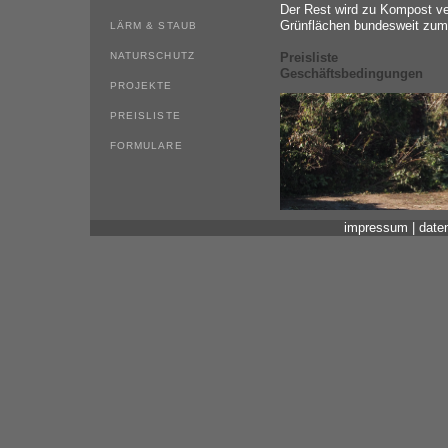
Der Rest wird zu Kompost ver
Grünflächen bundesweit zum
LÄRM & STAUB
Preisliste
NATURSCHUTZ
Geschäftsbedingungen
PROJEKTE
PREISLISTE
FORMULARE
KONTAKT
impressum
|
date